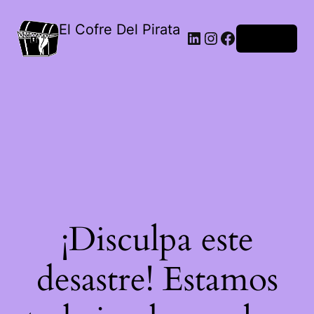
El Cofre Del Pirata
LinkedIn
Instagram
Facebook
Acceder
¡Disculpa este
desastre! Estamos