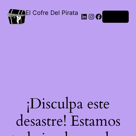
El Cofre Del Pirata
LinkedIn
Instagram
Facebook
Acceder
¡Disculpa este
desastre! Estamos